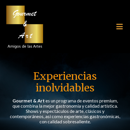
Experiencias
inolvidables
Gourmet & Art
es un programa de eventos premium,
que combina la mejor gastronomía y calidad artística.
Shows y espectáculos de arte, clásicos y
contemporáneos, así como experiencias gastronómicas,
con calidad sobresaliente.