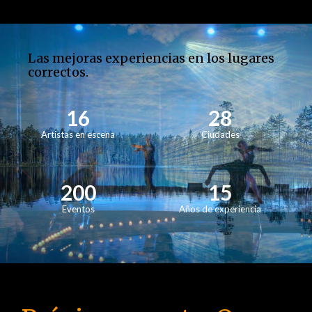
Las mejoras experiencias en los lugares
correctos.
16
28
Artistas en escena
Ciudades
200
15
Eventos
Años de experiencia